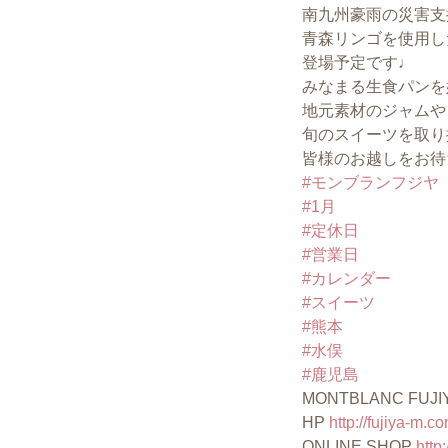
南九州豪雨の災害支
青森リンゴを使用し
登場予定です♩
みなまる生食パンを
地元素材のジャムや
旬のスイーツを取り
皆様のお越しをお待
#モンブランフジヤ
#1月
#定休日
#営業日
#カレンダー
#スイーツ
#熊本
#水俣
#鹿児島
MONTBLANC FUJI
HP
http://fujiya-m.co
ONLINE SHOP
http