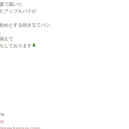
援で届いた
たアップルパイが
始めとする焼き立てパン、
、
揃えて
ちしております
YA
m/
://store.fujiya-m.com/